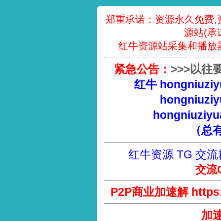
郑重承诺：资源永久免费,
源站(承
红牛资源站采集和播放
紧急公告：
>
>
>
以往
红牛 hongniuziy
hongniuziy
hongniuziyu
（总
红牛资源 TG 交流
交流Q
P2P商业加速解 https://
加