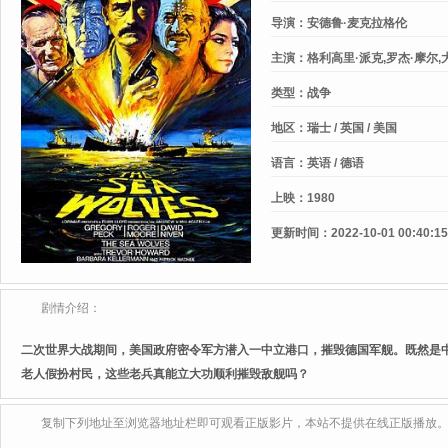
导演：
安德鲁·麦克拉格伦
主演：
格利高里·派克,罗杰·摩尔,
帕特里克·麦克尼,肯尼思·格里菲思
类型：
战争
霍夫曼,艾伦·卡思伯森,珀西·赫伯特
菲丝·布鲁克
地区：
瑞士 / 英国 / 美国
语言：
英语 / 德语
上映：
1980
更新时间：
2022-10-01 00:40:15
剧情介绍：
二次世界大战期间，美国政府密令军方潜入一中立港口，摧毁德国军舰。既然是
老人假扮村民，这些老兵真能立大功顺利摧毁敌舰吗？
复制下列地址至浏览器地址栏即可观看正版影片，本站不提供在线正版播放