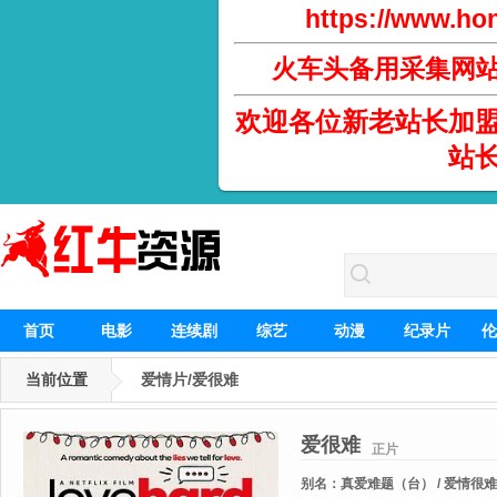
https://www.hon
火车头备用采集网
欢迎各位新老站长加
站
首页
电影
连续剧
综艺
动漫
纪录片
伦
当前位置
爱情片/爱很难
爱很难
正片
别名：
真爱难题（台） / 爱情很