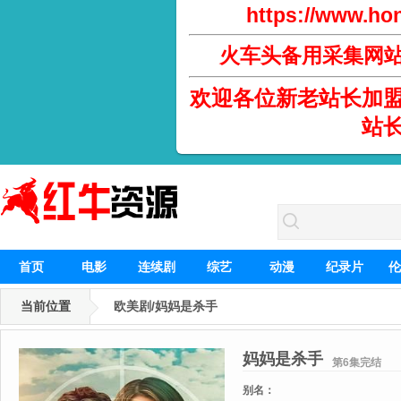
https://www.hon
火车头备用采集网
欢迎各位新老站长加
站
首页
电影
连续剧
综艺
动漫
纪录片
伦
当前位置
欧美剧/妈妈是杀手
妈妈是杀手
第6集完结
别名：