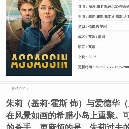
导演：
丽莎·穆卡西,丹尼尔·奈西
主演：
基莉·霍斯,弗莱迪·海默,大
基德,德文·特雷尔,吉娜·格申,Ibrai
类型：
惊悚,欧美剧
凯文·基尔南-莫洛伊,Soroush,Hel
历山大·亚岑科,Ali,Fardi,杰克·
地区：
英国 / 德国
尔,Mohamed,Chahrour,Chike,C
语言：
英语
上映：
2025
更新时间：
2025-07-27 15:52:08
剧情介绍：
朱莉（基莉·霍斯 饰）与爱德华
在风景如画的希腊小岛上重聚。
的杀手，更麻烦的是，朱莉过去的