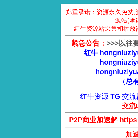
郑重承诺：资源永久免费,
源站(承
红牛资源站采集和播放
紧急公告：
>
>
>
以往
红牛 hongniuziy
hongniuziy
hongniuziyu
（总
红牛资源 TG 交流
交流Q
P2P商业加速解 https://
加