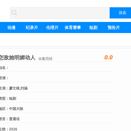
动漫
纪录片
伦理片
体育赛事
短剧
预告片
0.0
怎敌她明媚动人
全集完结
别名：
导演：
主演：
廖文根,刘涵
类型：
短剧
地区：
中国大陆
语言：
普通话
上映：
2026