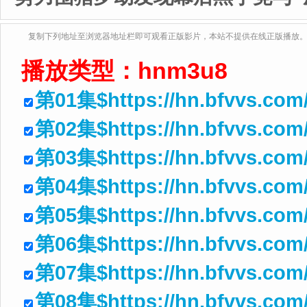
复制下列地址至浏览器地址栏即可观看正版影片，本站不提供在线正版播放
播放类型：
hnm3u8
第01集$https://hn.bfvvs.com
第02集$https://hn.bfvvs.com
第03集$https://hn.bfvvs.com
第04集$https://hn.bfvvs.com/
第05集$https://hn.bfvvs.com
第06集$https://hn.bfvvs.com
第07集$https://hn.bfvvs.com
第08集$https://hn.bfvvs.com