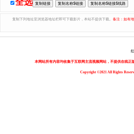
全选
复制下列地址至浏览器地址栏即可下载影片，本站不提供下载。
备注：如有地
本网站所有内容均收集于互联网主流视频网站，不提供在线正
Copyright ©2021 All Rights Reser