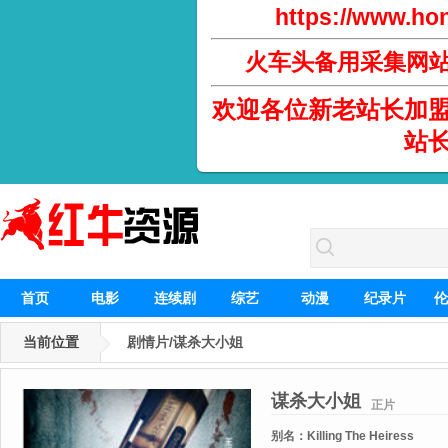
https://www.hon
火车头备用采集网
欢迎各位新老站长加
站
首页
电影
连续剧
综艺
动漫
纪录片
伦
当前位置
剧情片/谋杀大小姐
谋杀大小姐
正片
别名：
Killing The Heiress