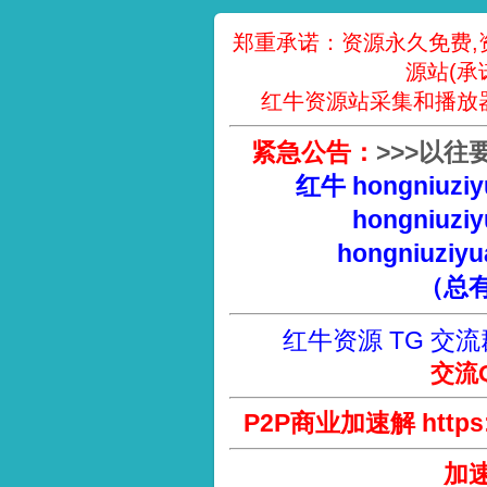
郑重承诺：资源永久免费,
源站(承
红牛资源站采集和播放
紧急公告：
>
>
>
以往
红牛 hongniuziy
hongniuziy
hongniuziyu
（总
红牛资源 TG 交流
交流Q
P2P商业加速解 https://
加