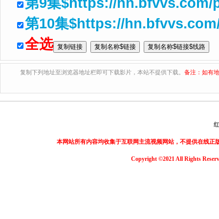
第9集$https://hn.bfvvs.com/
第10集$https://hn.bfvvs.com
全选
复制下列地址至浏览器地址栏即可下载影片，本站不提供下载。
备注：如有地
本网站所有内容均收集于互联网主流视频网站，不提供在线正
Copyright ©2021 All Rights Reser