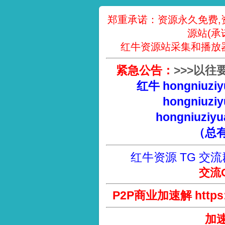
郑重承诺：资源永久免费,
源站(承
红牛资源站采集和播放
紧急公告：
>
>
>
以往
红牛 hongniuziy
hongniuziy
hongniuziyu
（总
红牛资源 TG 交流
交流Q
P2P商业加速解 https://
加