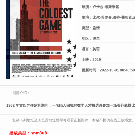
导演：
卢卡兹·考斯米基
主演：
比尔·普尔曼,洛特·弗贝克,
维奇,阿列克谢·谢列布里亚科夫,詹
类型：
剧情
娜·波扎斯卡,叶甫根尼·希迪金,大
普·戈斯,Martin,Budny,简·
地区：
波兰
克萨韦里·斯伦基尔,格泽戈兹·伊曼
语言：
英语
基,米洛斯拉夫·奥茨科斯,彼得·马
上映：
2019
更新时间：
2022-10-01 00:40:59
剧情介绍：
1962 年古巴导弹危机期间，一名陷入困境的数学天才被选派参加一场美苏象棋
复制下列地址至浏览器地址栏即可观看正版影片，本站不提供在线正版播放
播放类型：
hnm3u8