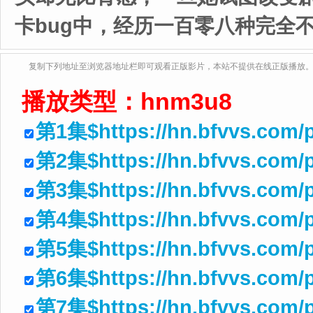
卡bug中，经历一百零八种完全
复制下列地址至浏览器地址栏即可观看正版影片，本站不提供在线正版播放
播放类型：
hnm3u8
第1集$https://hn.bfvvs.com/
第2集$https://hn.bfvvs.com/
第3集$https://hn.bfvvs.com/
第4集$https://hn.bfvvs.com/
第5集$https://hn.bfvvs.com/
第6集$https://hn.bfvvs.com/
第7集$https://hn.bfvvs.com/