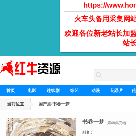
https://www.hon
火车头备用采集网
欢迎各位新老站长加
站
首页
电影
连续剧
综艺
动漫
纪录片
伦
当前位置
国产剧/书卷一梦
书卷一梦
第40集完结
别名：