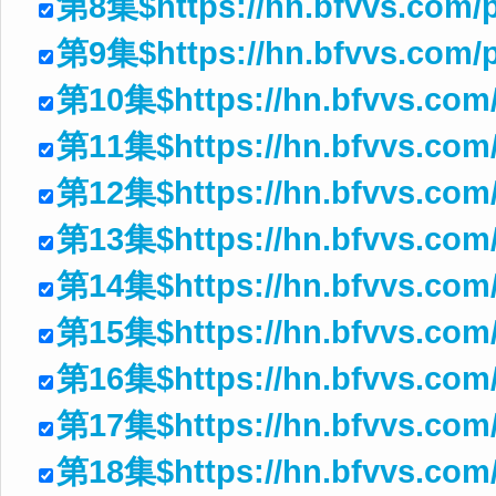
第8集$https://hn.bfvvs.com/p
第9集$https://hn.bfvvs.com/p
第10集$https://hn.bfvvs.com
第11集$https://hn.bfvvs.co
第12集$https://hn.bfvvs.com
第13集$https://hn.bfvvs.com
第14集$https://hn.bfvvs.com
第15集$https://hn.bfvvs.com
第16集$https://hn.bfvvs.com
第17集$https://hn.bfvvs.com
第18集$https://hn.bfvvs.com