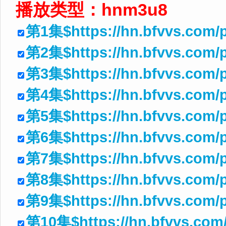
播放类型：
hnm3u8
第1集$https://hn.bfvvs.com/
第2集$https://hn.bfvvs.com/p
第3集$https://hn.bfvvs.com/
第4集$https://hn.bfvvs.com/
第5集$https://hn.bfvvs.com/
第6集$https://hn.bfvvs.com/
第7集$https://hn.bfvvs.com
第8集$https://hn.bfvvs.com/
第9集$https://hn.bfvvs.com/
第10集$https://hn.bfvvs.com