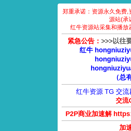
郑重承诺：资源永久免费,
源站(承
红牛资源站采集和播放
紧急公告：
>
>
>
以往
红牛 hongniuziy
hongniuziy
hongniuziyu
（总
红牛资源 TG 交流
交流Q
P2P商业加速解 https://
加