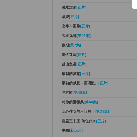
浊水漂流
[正片]
卓娅
[正片]
文字与图像
[正片]
天衣无缝
[第46集]
假期
[第7集]
追忆迷局
[正片]
兹山鱼谱
[正片]
最初的梦想
[正片]
最初的梦想（国语版）
[正片]
与君歌
[第49集]
对你的爱很美
[第44集]
听心侠女与不问居士
[第24集]
喜剧王中王·前任归来
[正片]
史酷比
[正片]