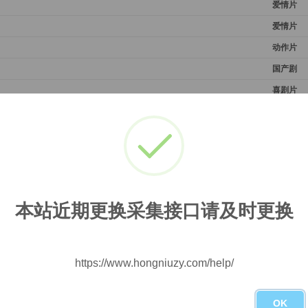
爱情片
爱情片
动作片
国产剧
喜剧片
剧情片
喜剧片
爱情片
喜剧片
爱情片
本站近期更换采集接口请及时更换
国产剧
喜剧片
纪录片
https://www.hongniuzy.com/help/
国产剧
OK
国产剧