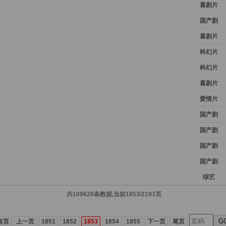
喜剧片
国产剧
喜剧片
科幻片
科幻片
喜剧片
爱情片
国产剧
国产剧
国产剧
国产剧
综艺
共109628条数据,当前1853/2193页
G
首页
上一页
1851
1852
1853
1854
1855
下一页
尾页