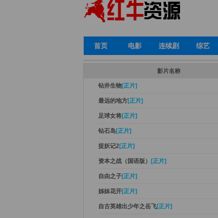
首页
电影
连续剧
综艺
影片名称
钻井生物
[正片]
最远的地方
[正片]
足球女将
[正片]
钻石岛
[正片]
捉妖记2
[正片]
资本之战（国语版）
[正片]
自由之子
[正片]
姊妹花开
[正片]
自古英雄出少年之岳飞
[正片]