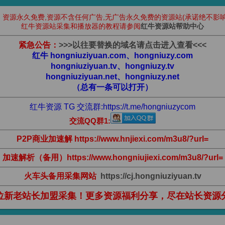
：资源永久免费,资源不含任何广告,无广告永久免费的资源站(承诺绝不影响
红牛资源站采集和播放器的教程请参阅
红牛资源站帮助中心
紧急公告：
>
>
>
以往要替换的域名请点击进入查看
<
<
<
红牛 hongniuziyuan.com、hongniuzy.com
hongniuziyuan.tv、hongniuzy.tv
hongniuziyuan.net、hongniuzy.net
（总有一条可以打开）
红牛资源 TG 交流群:
https://t.me/hongniuzycom
交流QQ群1:
P2P商业加速解 https://www.hnjiexi.com/m3u8/?url=
加速解析（备用）https://www.hongniujiexi.com/m3u8/?url=
火车头备用采集网站
https://cj.hongniuziyuan.tv
位新老站长加盟采集！更多资源福利分享，尽在站长资源