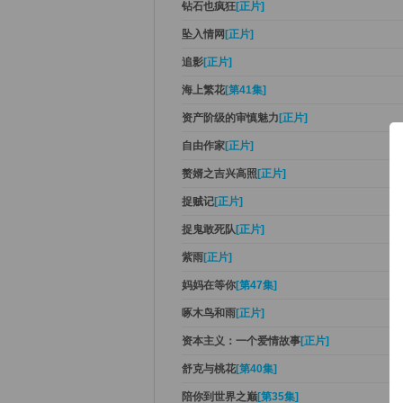
钻石也疯狂
[正片]
坠入情网
[正片]
追影
[正片]
海上繁花
[第41集]
资产阶级的审慎魅力
[正片]
自由作家
[正片]
赘婿之吉兴高照
[正片]
捉贼记
[正片]
捉鬼敢死队
[正片]
紫雨
[正片]
妈妈在等你
[第47集]
啄木鸟和雨
[正片]
资本主义：一个爱情故事
[正片]
舒克与桃花
[第40集]
陪你到世界之巅
[第35集]