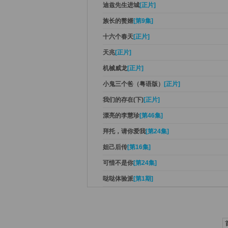
迪兹先生进城
[正片]
族长的赘婿
[第9集]
十六个春天
[正片]
天兆
[正片]
机械威龙
[正片]
小鬼三个爸（粤语版）
[正片]
我们的存在(下)
[正片]
漂亮的李慧珍
[第46集]
拜托，请你爱我
[第24集]
妲己后传
[第16集]
可惜不是你
[第24集]
哒哒体验派
[第1期]